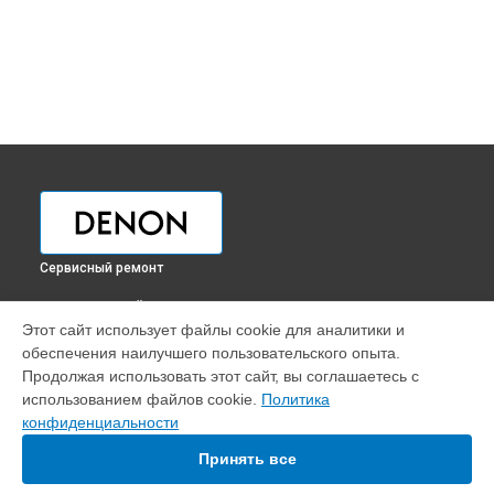
Сервисный ремонт
ВЫБЕРИ СВОЙ ГОРОД
Этот сайт использует файлы cookie для аналитики и
Ремонт или замена кроссфейдера DJ контроллера
обеспечения наилучшего пользовательского опыта.
SC6000M Prime Denon в
Краснодаре
Продолжая использовать этот сайт, вы соглашаетесь с
Ремонт или замена кроссфейдера DJ контроллера
использованием файлов cookie.
Политика
SC6000M Prime Denon в
Ростове-на-Дону
конфиденциальности
Ремонт или замена кроссфейдера DJ контроллера
SC6000M Prime Denon в
Нижнем Новгороде
Принять все
Ремонт или замена кроссфейдера DJ контроллера